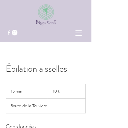
Épilation aisselles
10
euros
15 min
1
10 €
5
m
Route de la Touvière
i
n
Coordonnées