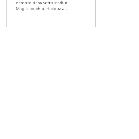
octobre dans votre institut
Magic Touch participez au
tirage au sort pour gagner
un soin Lahochi ou
découverte...
39
0
1