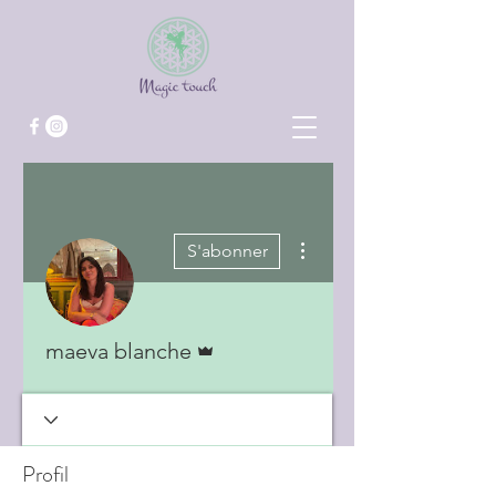
Plus d'actions
S'abonner
Administrateur
maeva blanche
Profil