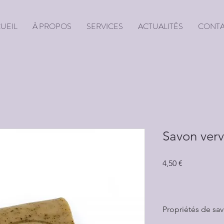
UEIL
À PROPOS
SERVICES
ACTUALITÉS
CONT
Savon verve
Prix
4,50 €
Propriétés de sa