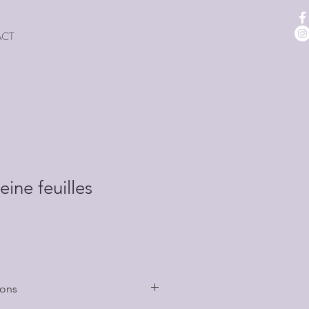
ACT
ine feuilles
vons