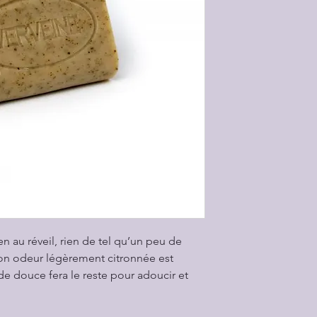
-99,95% du total de
-75,31% du total de
l’agriculture biolog
-100% des ingrédie
l’Agricu
Le savon est un moy
quotidien des huile
application externe
De plus en utilisan
car aucun constitua
aucun emballage pla
n au réveil, rien de tel qu’un peu de
Son odeur légèrement citronnée est
de douce fera le reste pour adoucir et