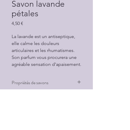
Savon lavande
pétales
Prix
4,50 €
La lavande est un antiseptique,
elle calme les douleurs
articulaires et les rhumatismes.
Son parfum vous procurera une
agréable sensation d’apaisement.
Propriétés de savons
-99,95% du total des ingrédients sont
d’origine naturelle
-75,31% du total des ingrédients sont
issus de l’agriculture biologique
-100% des ingrédients végétaux sont
issus de l’Agriculture biologique