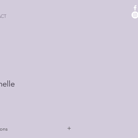
ACT
elle
vons