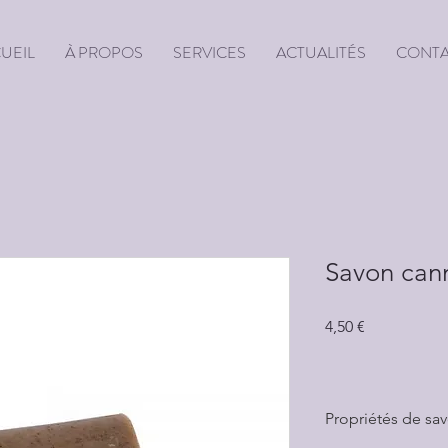
UEIL
À PROPOS
SERVICES
ACTUALITÉS
CONT
Savon cann
Prix
4,50 €
Propriétés de sa