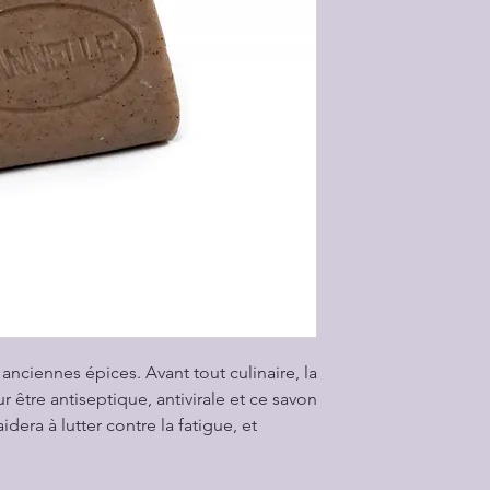
-99,95% du total de
-75,31% du total de
l’agriculture biolog
-100% des ingrédie
l’Agricu
Le savon est un moy
quotidien des huile
application externe
De plus en utilisan
car aucun constitua
aucun emballage pla
 anciennes épices. Avant tout culinaire, la
 être antiseptique, antivirale et ce savon
dera à lutter contre la fatigue, et