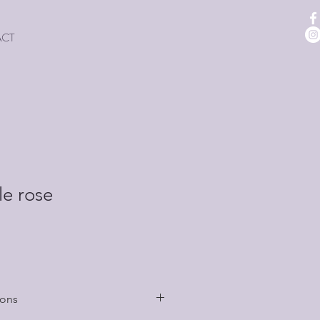
ACT
le rose
vons