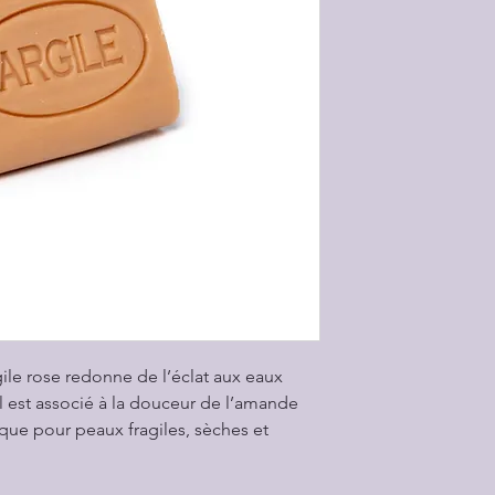
-99,95% du total de
-75,31% du total de
l’agriculture biolog
-100% des ingrédie
l’Agricu
Le savon est un moy
quotidien des huile
application externe
De plus en utilisan
car aucun constitua
aucun emballage pla
gile rose redonne de l’éclat aux eaux
il est associé à la douceur de l’amande
que pour peaux fragiles, sèches et