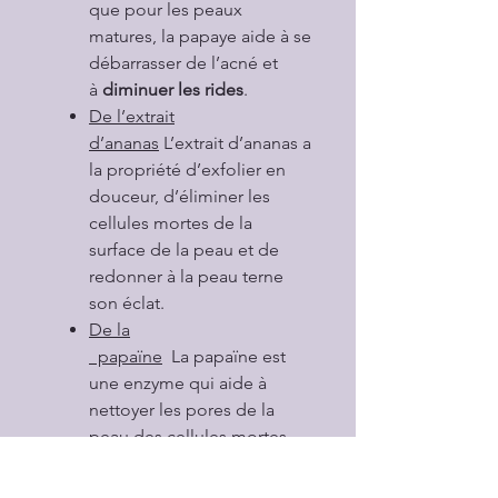
que pour les peaux
matures, la papaye aide à se
débarrasser de l’acné et
à
diminuer les rides
.
De l’extrait
d’ananas
L’extrait d’ananas a
la propriété d’exfolier en
douceur, d’éliminer les
cellules mortes de la
surface de la peau et de
redonner à la peau terne
son éclat.
De la
papaïne
La papaïne est
une enzyme qui aide à
nettoyer les pores de la
peau des cellules mortes
qui les obstruent, libérant
également les comédons et