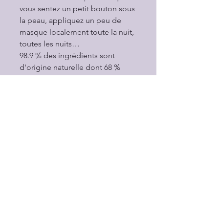
vous sentez un petit bouton sous
la peau, appliquez un peu de
masque localement toute la nuit,
toutes les nuits…
98.9 % des ingrédients sont
d'origine naturelle dont 68 %
sont issus de l'agriculture
biologique.
Présentation
Un masque gorgé de ces actifs :
- de l’eau d’hamamelis, astringente,
purifiante
- de l’argile verte qui nettoie, purifie
les peaux grasses en profondeur, et
détoxifie
- de l’huile de noisette réputée pour