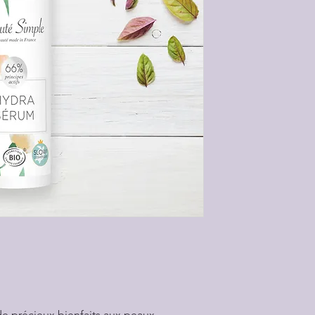
Utilisation
Appliquez matin et/
préalablement nett
Composition
Aloé vera : nourrit 
et favorise le renou
Eau florale de rose
vieillissement cutan
Huile de jojoba : ma
derme, protège de l
sécrétion de sébum,
assouplit, adoucit,
l’élasticité de la pe
cutané
Aquaxyl : principe a
booste tous les act
e précieux bienfaits aux peaux