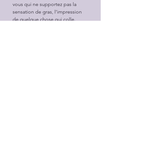
vous qui ne supportez pas la
sensation de gras, l’impression
de quelque chose qui colle.
Présentation
Nous l'avons nommée "Facile - Acte
2"
Chez Beauté Simple l'Acte 2
correspond au coeur de l'âge
adulte. Et oui, par pudeur, nous avons
comparé la vie à une pièce de
théâtre, comme ça, on ne parle pas
de chose qui fâchent mais de temps
qui passe.
Poru chaque Acte, il existe une
texture fluide ou une texture confort.
Celle-ci est la fluide.
Idéal donc pour les trentenaires ou
quadras dont la peaux est grasses,